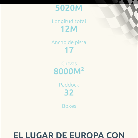
5020M
EN
DE
FR
ES
Longitud total
12M
Ancho de pista
17
Curvas
8000M²
Paddock
32
Boxes
EL LUGAR DE EUROPA CON