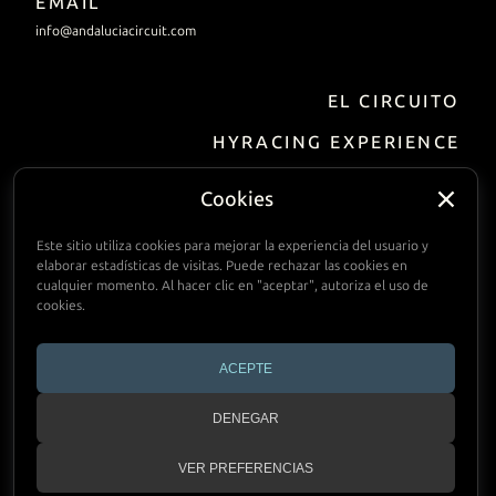
EMAIL
info@andaluciacircuit.com
EL CIRCUITO
HYRACING EXPERIENCE
EMPRESAS
Cookies
Incentivo/eventos
Alquiler de pista
Este sitio utiliza cookies para mejorar la experiencia del usuario y
elaborar estadísticas de visitas. Puede rechazar las cookies en
cualquier momento. Al hacer clic en "aceptar", autoriza el uso de
INSTALACIONES
cookies.
INFORMACIÓN PRÁCTICA
ACEPTE
CALENDARIO
DENEGAR
CONTACTO
VER PREFERENCIAS