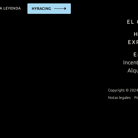
NA LEYENDA
HYRACING
EL CIRCUITO
EL
H
HYRACING EXPERIENC
EX
E
EMPRESAS
Incen
Alqu
ALQUILER DE PISTA
INCENTIVO/EVENTOS
Copyright © 2024
Notas legales
Po
INSTALACIONES
INFORMACIÓN PRÁCTIC